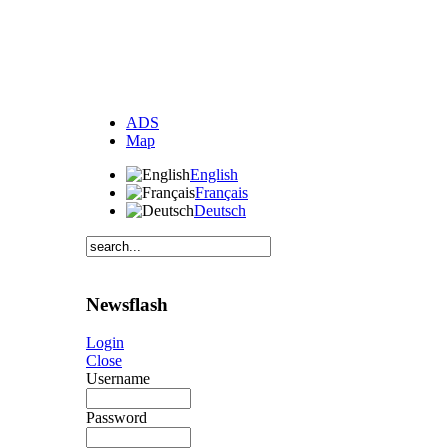
ADS
Map
English
Français
Deutsch
Newsflash
Login
Close
Username
Password