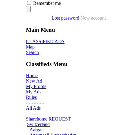
Remember me
Lost password
New account
Main Menu
CLASSIFIED ADS
Map
Search
Classifieds Menu
Home
New Ad
My Profile
My Ads
Rules
- - - - - - -
All Ads
- - - - - - -
Sharehome REQUEST
Switzerland
Aargau