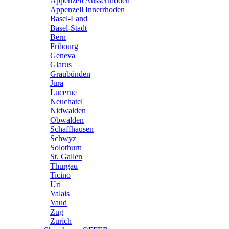
Appenzell Ausserrhoden
Appenzell Innerrhoden
Basel-Land
Basel-Stadt
Bern
Fribourg
Geneva
Glarus
Graubünden
Jura
Lucerne
Neuchatel
Nidwalden
Obwalden
Schaffhausen
Schwyz
Solothurn
St. Gallen
Thurgau
Ticino
Uri
Valais
Vaud
Zug
Zurich