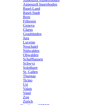
Appenzell Ausserrhoden
Appenzell Innerrhoden
Basel-Land
Basel-Stadt
Bern
Fribourg
Geneva
Glarus
Graubünden
Jura
Lucerne
Neuchatel
Nidwalden
Obwalden
Schaffhausen
Schwyz
Solothurn
St. Gallen
Thurgau
Ticino
Uri
Valais
Vaud
Zug
Zurich