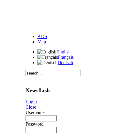
ADS
Map
English
Français
Deutsch
Newsflash
Login
Close
Username
Password