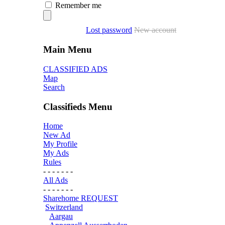
Remember me
Lost password
New account
Main Menu
CLASSIFIED ADS
Map
Search
Classifieds Menu
Home
New Ad
My Profile
My Ads
Rules
- - - - - - -
All Ads
- - - - - - -
Sharehome REQUEST
Switzerland
Aargau