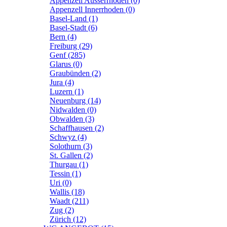
Appenzell Ausserrhoden (0)
Appenzell Innerrhoden (0)
Basel-Land (1)
Basel-Stadt (6)
Bern (4)
Freiburg (29)
Genf (285)
Glarus (0)
Graubünden (2)
Jura (4)
Luzern (1)
Neuenburg (14)
Nidwalden (0)
Obwalden (3)
Schaffhausen (2)
Schwyz (4)
Solothurn (3)
St. Gallen (2)
Thurgau (1)
Tessin (1)
Uri (0)
Wallis (18)
Waadt (211)
Zug (2)
Zürich (12)