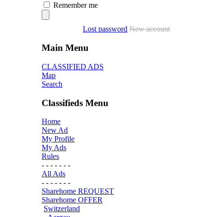
Remember me
Lost password
New account
Main Menu
CLASSIFIED ADS
Map
Search
Classifieds Menu
Home
New Ad
My Profile
My Ads
Rules
- - - - - - -
All Ads
- - - - - - -
Sharehome REQUEST
Sharehome OFFER
Switzerland