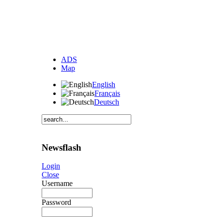
ADS
Map
English
Français
Deutsch
Newsflash
Login
Close
Username
Password