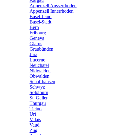
Aargau
Appenzell Ausserrhoden
Appenzell Innerrhoden
Basel-Land
Basel-Stadt
Bern
Fribourg
Geneva
Glarus
Graubünden
Jura
Lucerne
Neuchatel
Nidwalden
Obwalden
Schaffhausen
Schwyz
Solothurn
St. Gallen
Thurgau
Ticino
Uri
Valais
Vaud
Zug