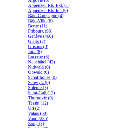
Argovie (6)
Appenzell Rh.-Ext. (1)
Appenzell Rh.-Int. (0)
Bâle-Campagne (4)
Bâle-Ville (6)
Berne (11)
Fribourg (96)
Genève (466)
Glaris (2)
Grisons (0)
Jura (8)
Lucerne (6)
Neuchâtel (42)
Nidwald (0)
Obwald (0)
Schaffhouse (0)
Schwytz (0)
Soleure (3)
Saint-Gall (17)
Thurgovie (0)
Tessin (12)
Uri (2)
Valais (60)
Vaud (285)
Zoug (3)