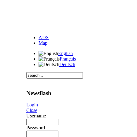
ADS
Map
English
Français
Deutsch
Newsflash
Login
Close
Username
Password