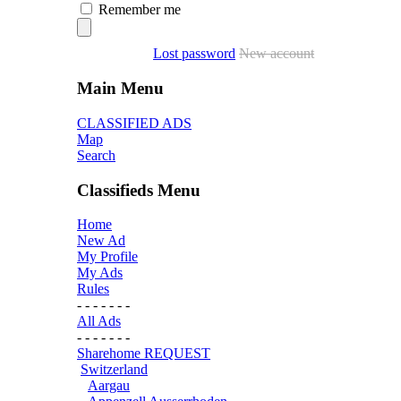
Remember me
Lost password
New account
Main Menu
CLASSIFIED ADS
Map
Search
Classifieds Menu
Home
New Ad
My Profile
My Ads
Rules
- - - - - - -
All Ads
- - - - - - -
Sharehome REQUEST
Switzerland
Aargau