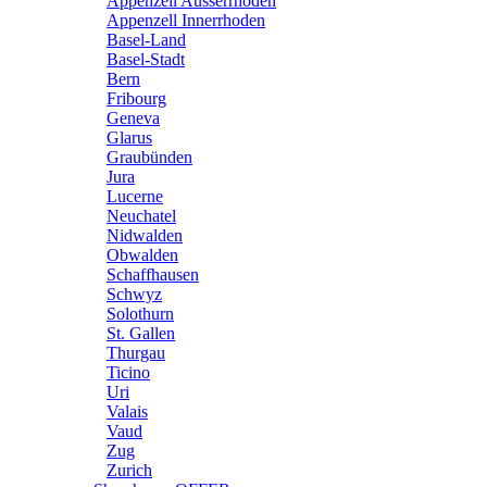
Appenzell Ausserrhoden
Appenzell Innerrhoden
Basel-Land
Basel-Stadt
Bern
Fribourg
Geneva
Glarus
Graubünden
Jura
Lucerne
Neuchatel
Nidwalden
Obwalden
Schaffhausen
Schwyz
Solothurn
St. Gallen
Thurgau
Ticino
Uri
Valais
Vaud
Zug
Zurich