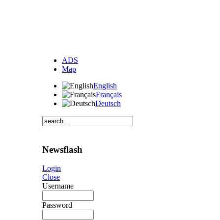
ADS
Map
English
Français
Deutsch
Newsflash
Login
Close
Username
Password