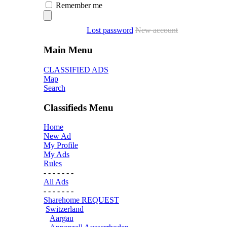
Remember me
Lost password
New account
Main Menu
CLASSIFIED ADS
Map
Search
Classifieds Menu
Home
New Ad
My Profile
My Ads
Rules
- - - - - - -
All Ads
- - - - - - -
Sharehome REQUEST
Switzerland
Aargau