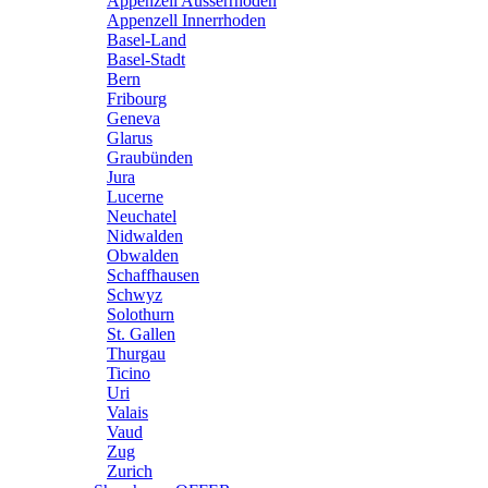
Appenzell Ausserrhoden
Appenzell Innerrhoden
Basel-Land
Basel-Stadt
Bern
Fribourg
Geneva
Glarus
Graubünden
Jura
Lucerne
Neuchatel
Nidwalden
Obwalden
Schaffhausen
Schwyz
Solothurn
St. Gallen
Thurgau
Ticino
Uri
Valais
Vaud
Zug
Zurich