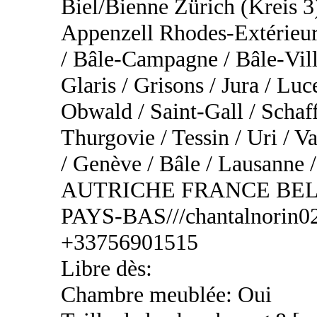
Biel/Bienne Zürich (Kreis 3
Appenzell Rhodes-Extérieur
/ Bâle-Campagne / Bâle-Vill
Glaris / Grisons / Jura / Lu
Obwald / Saint-Gall / Schaf
Thurgovie / Tessin / Uri / Va
/ Genève / Bâle / Lausa
AUTRICHE FRANCE BEL
PAYS-BAS///chantalnorin02
+33756901515
Libre dès:
Chambre meublée: Oui