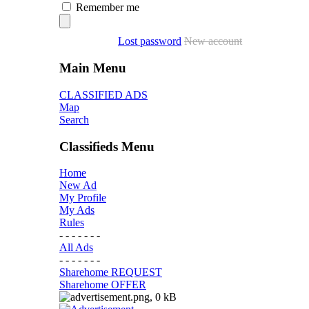
Remember me
Lost password
New account
Main Menu
CLASSIFIED ADS
Map
Search
Classifieds Menu
Home
New Ad
My Profile
My Ads
Rules
- - - - - - -
All Ads
- - - - - - -
Sharehome REQUEST
Sharehome OFFER