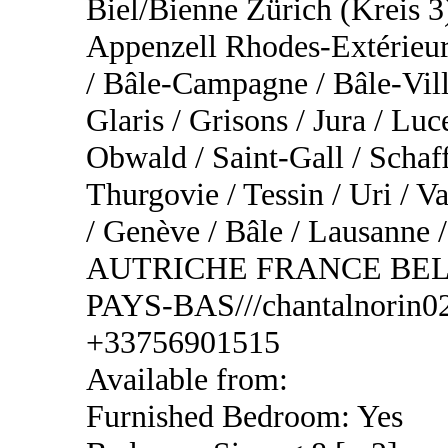
Biel/Bienne Zürich (Kreis 3
Appenzell Rhodes-Extérieur
/ Bâle-Campagne / Bâle-Vill
Glaris / Grisons / Jura / Lu
Obwald / Saint-Gall / Schaf
Thurgovie / Tessin / Uri / Va
/ Genève / Bâle / Lausa
AUTRICHE FRANCE BEL
PAYS-BAS///chantalnorin02
+33756901515
Available from:
Furnished Bedroom: Yes