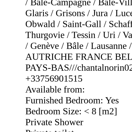
/ Bâle-Campagne / Bâle-Vill
Glaris / Grisons / Jura / Lu
Obwald / Saint-Gall / Schaf
Thurgovie / Tessin / Uri / Va
/ Genève / Bâle / Lausa
AUTRICHE FRANCE BEL
PAYS-BAS///chantalnorin02
+33756901515
Available from:
Furnished Bedroom: Yes
Bedroom Size: < 8 [m2]
Private Shower