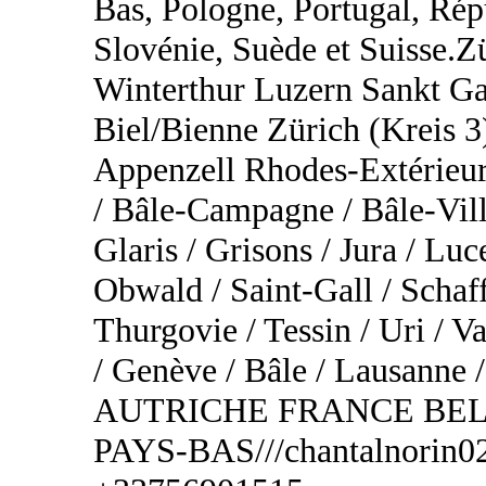
Bas, Pologne, Portugal, Rép
Slovénie, Suède et Suisse.
Winterthur Luzern Sankt Ga
Biel/Bienne Zürich (Kreis 3
Appenzell Rhodes-Extérieur
/ Bâle-Campagne / Bâle-Vill
Glaris / Grisons / Jura / Lu
Obwald / Saint-Gall / Schaf
Thurgovie / Tessin / Uri / Va
/ Genève / Bâle / Lausa
AUTRICHE FRANCE BEL
PAYS-BAS///chantalnorin02