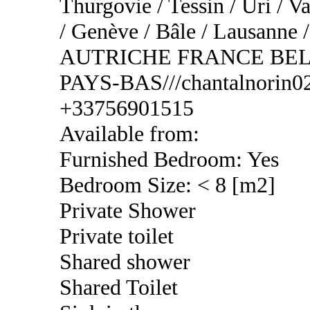
Thurgovie / Tessin / Uri / Va
/ Genève / Bâle / Lausa
AUTRICHE FRANCE BEL
PAYS-BAS///chantalnorin02
+33756901515
Available from:
Furnished Bedroom: Yes
Bedroom Size: < 8 [m2]
Private Shower
Private toilet
Shared shower
Shared Toilet