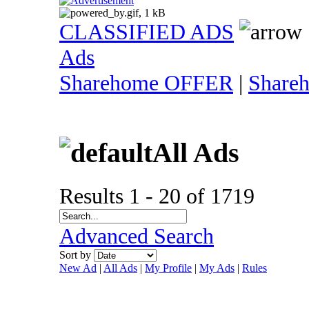
CLASSIFIED ADS
Ads
Sharehome OFFER
|
Share
All Ads
Results 1 - 20 of 1719
Advanced Search
Sort by
New Ad
|
All Ads
|
My Profile
|
My Ads
|
Rules