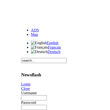
ADS
Map
English
Français
Deutsch
Newsflash
Login
Close
Username
Password