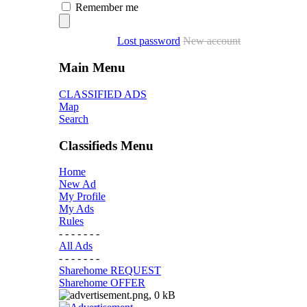
Remember me
Lost password
New account
Main Menu
CLASSIFIED ADS
Map
Search
Classifieds Menu
Home
New Ad
My Profile
My Ads
Rules
- - - - - - -
All Ads
- - - - - - -
Sharehome REQUEST
Sharehome OFFER