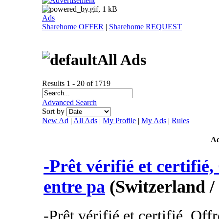
Ads
Sharehome OFFER
|
Sharehome REQUEST
All Ads
Results 1 - 20 of 1719
Advanced Search
Sort by
New Ad
|
All Ads
|
My Profile
|
My Ads
|
Rules
A
-Prêt vérifié et certifié
entre pa
(Switzerland /
-Prêt vérifié et certifié, Off