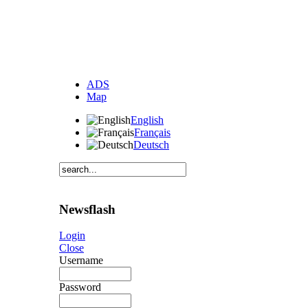
ADS
Map
English
Français
Deutsch
Newsflash
Login
Close
Username
Password