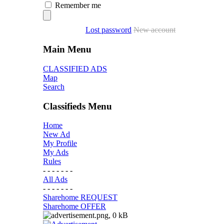
Remember me
Lost password
New account
Main Menu
CLASSIFIED ADS
Map
Search
Classifieds Menu
Home
New Ad
My Profile
My Ads
Rules
- - - - - - -
All Ads
- - - - - - -
Sharehome REQUEST
Sharehome OFFER