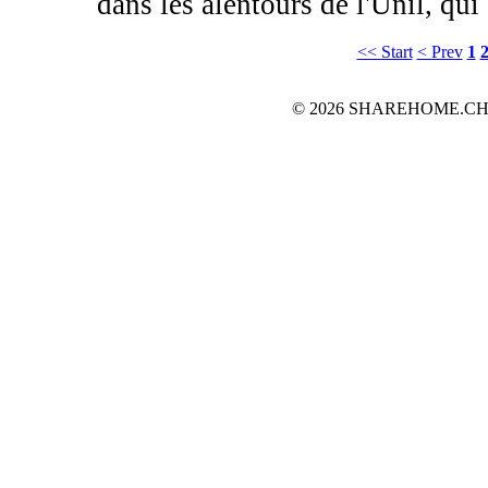
dans les alentours de l'Unil, qui .
<< Start
< Prev
1
© 2026 SHAREHOME.CH...the