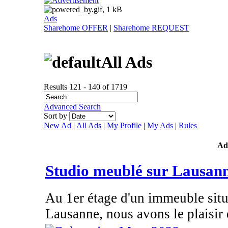
Ads
Sharehome OFFER
|
Sharehome REQUEST
All Ads
Results 121 - 140 of 1719
Advanced Search
Sort by
New Ad
|
All Ads
|
My Profile
|
My Ads
|
Rules
Ad
Studio meublé sur Lausan
Au 1er étage d'un immeuble situ
Lausanne, nous avons le plaisir 