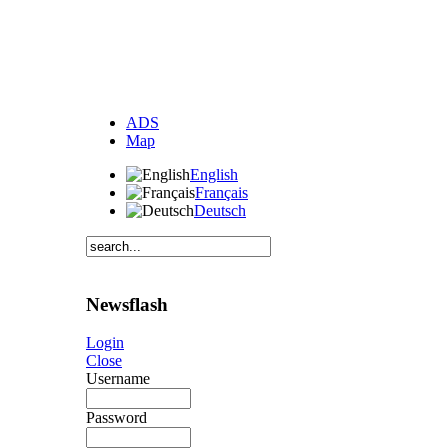
ADS
Map
English
Français
Deutsch
Newsflash
Login
Close
Username
Password