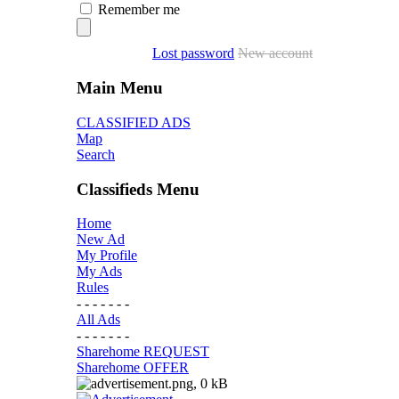
Remember me
Lost password
New account
Main Menu
CLASSIFIED ADS
Map
Search
Classifieds Menu
Home
New Ad
My Profile
My Ads
Rules
- - - - - - -
All Ads
- - - - - - -
Sharehome REQUEST
Sharehome OFFER