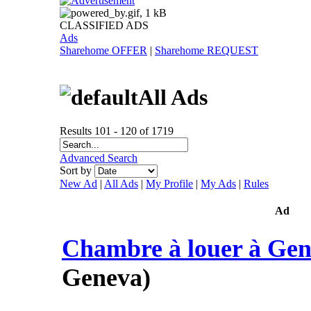
CLASSIFIED ADS
Ads
Sharehome OFFER
|
Sharehome REQUEST
All Ads
Results 101 - 120 of 1719
Advanced Search
Sort by
New Ad
|
All Ads
|
My Profile
|
My Ads
|
Rules
Ad
Chambre à louer à Gen
Geneva)