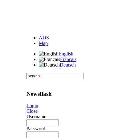
ADS
Map
English
Français
Deutsch
Newsflash
Login
Close
Username
Password