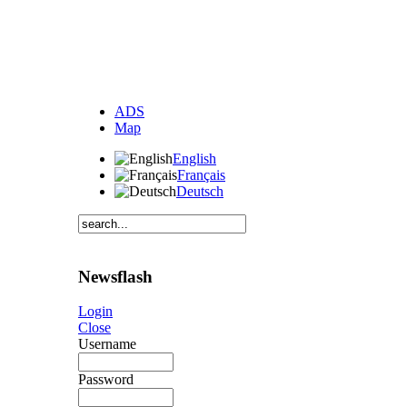
ADS
Map
English
Français
Deutsch
Newsflash
Login
Close
Username
Password