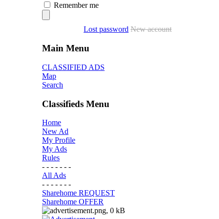
Remember me
Lost password
New account
Main Menu
CLASSIFIED ADS
Map
Search
Classifieds Menu
Home
New Ad
My Profile
My Ads
Rules
- - - - - - -
All Ads
- - - - - - -
Sharehome REQUEST
Sharehome OFFER