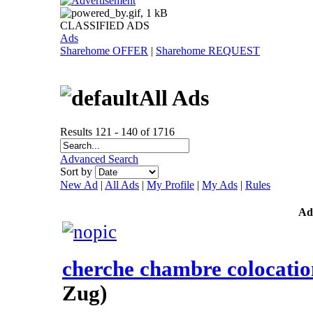
CLASSIFIED ADS
Ads
Sharehome OFFER
|
Sharehome REQUEST
All Ads
Results 121 - 140 of 1716
Advanced Search
Sort by
New Ad
|
All Ads
|
My Profile
|
My Ads
|
Rules
Ad
cherche chambre colocatio
Zug)