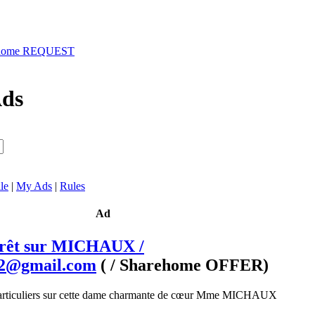
ehome REQUEST
Ads
le
|
My Ads
|
Rules
Ad
prêt sur MICHAUX /
2@gmail.com
( / Sharehome OFFER)
particuliers sur cette dame charmante de cœur Mme MICHAUX