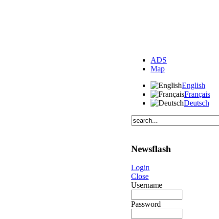
ADS
Map
English
Français
Deutsch
Newsflash
Login
Close
Username
Password