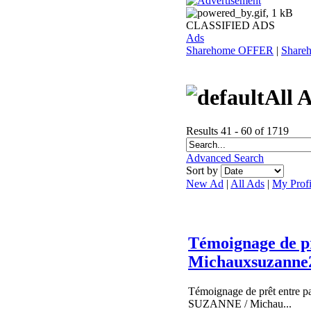
CLASSIFIED ADS
Ads
Sharehome OFFER
|
Shar
All 
Results 41 - 60 of 1719
Advanced Search
Sort by
New Ad
|
All Ads
|
My Profi
Témoignage de 
Michauxsuzanne
Témoignage de prêt entre 
SUZANNE / Michau...