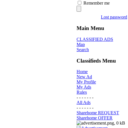
Remember me
Lost password
Main Menu
CLASSIFIED ADS
Map
Search
Classifieds Menu
Home
New Ad
My Profile
My Ads
Rules
- - - - - - -
All Ads
- - - - - - -
Sharehome REQUEST
Sharehome OFFER