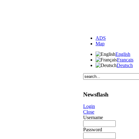
ADS
Map
English
Français
Deutsch
Newsflash
Login
Close
Username
Password