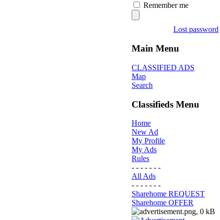
Remember me
Lost password
Main Menu
CLASSIFIED ADS
Map
Search
Classifieds Menu
Home
New Ad
My Profile
My Ads
Rules
- - - - - - -
All Ads
- - - - - - -
Sharehome REQUEST
Sharehome OFFER