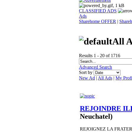
CLASSIFIED ADS
Ads
Sharehome OFFER
|
Shar
All 
Results 1 - 20 of 1716
Advanced Search
Sort by
New Ad
|
All Ads
|
My Profi
REJOINDRE IL
Neuchatel)
REJOIGNEZ LA FRATER