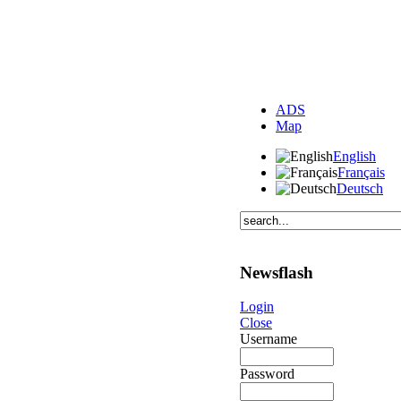
ADS
Map
English
Français
Deutsch
Newsflash
Login
Close
Username
Password