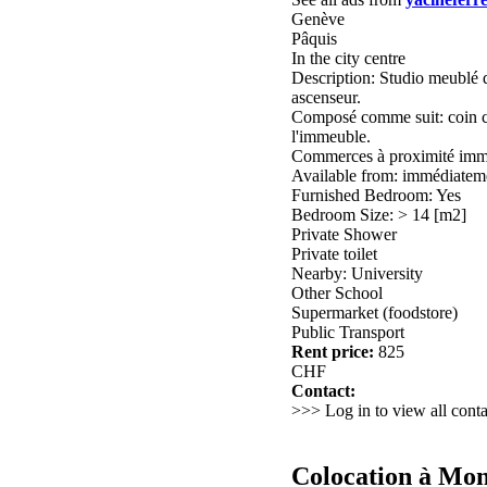
Genève
Pâquis
In the city centre
Description: Studio meublé 
ascenseur.
Composé comme suit: coin cui
l'immeuble.
Commerces à proximité imm
Available from: immédiatem
Furnished Bedroom: Yes
Bedroom Size: > 14 [m2]
Private Shower
Private toilet
Nearby: University
Other School
Supermarket (foodstore)
Public Transport
Rent price:
825
CHF
Contact:
>>> Log in to view all conta
Colocation à Mo