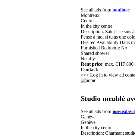
See all ads from
paulinec
Montreux
Centre
In the city centre
Description: Salut ! Je suis 
Pense à moi si tu as une col
Desired Availability Date: 
Furnished Bedroom: No
Shared shower
Nearby:
Rent price:
max. CHF 800.
Contact:
>>> Log in to view all conta
Studio meublé av
See all ads from
joseusdavi
Genève
Genève
In the city centre
Description: Charmant stud