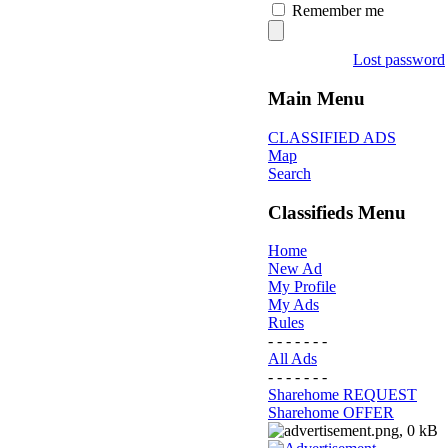
Remember me
Lost password
Main Menu
CLASSIFIED ADS
Map
Search
Classifieds Menu
Home
New Ad
My Profile
My Ads
Rules
- - - - - - -
All Ads
- - - - - - -
Sharehome REQUEST
Sharehome OFFER