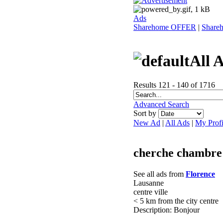
Ads
Sharehome OFFER
|
Shar
All 
Results 121 - 140 of 1716
Advanced Search
Sort by
New Ad
|
All Ads
|
My Profi
cherche chambre 
See all ads from
Florence
Lausanne
centre ville
< 5 km from the city centre
Description: Bonjour