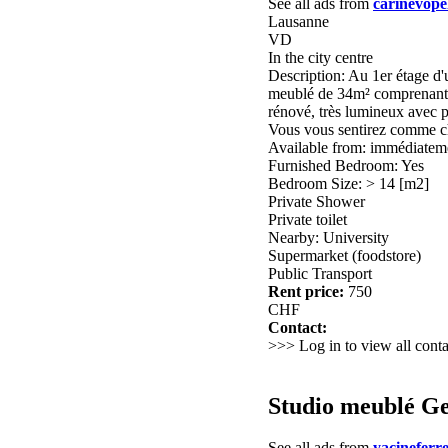
See all ads from
carinevope
Lausanne
VD
In the city centre
Description: Au 1er étage d'
meublé de 34m² comprenant: E
rénové, très lumineux avec p
Vous vous sentirez comme c
Available from: immédiatem
Furnished Bedroom: Yes
Bedroom Size: > 14 [m2]
Private Shower
Private toilet
Nearby: University
Supermarket (foodstore)
Public Transport
Rent price:
750
CHF
Contact:
>>> Log in to view all conta
Studio meublé G
See all ads from
yacineferre