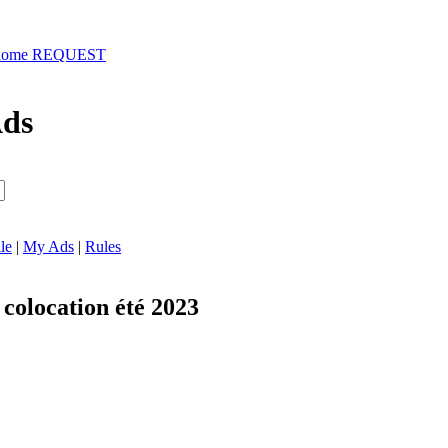
ehome REQUEST
Ads
le
|
My Ads
|
Rules
colocation été 2023