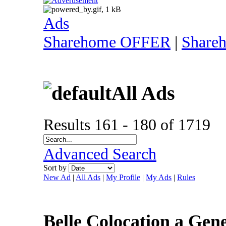
Ads
Sharehome OFFER
|
Share
All Ads
Results 161 - 180 of 1719
Advanced Search
Sort by
New Ad
|
All Ads
|
My Profile
|
My Ads
|
Rules
Belle Colocation a Ge