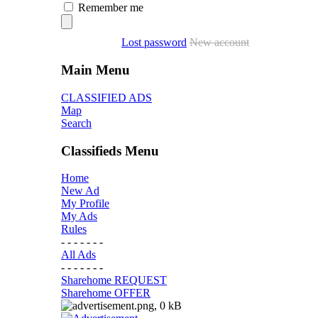
Remember me
Lost password
New account
Main Menu
CLASSIFIED ADS
Map
Search
Classifieds Menu
Home
New Ad
My Profile
My Ads
Rules
- - - - - - -
All Ads
- - - - - - -
Sharehome REQUEST
Sharehome OFFER