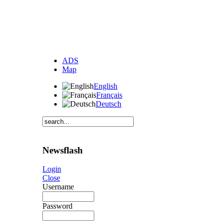
ADS
Map
English
Français
Deutsch
Newsflash
Login
Close
Username
Password