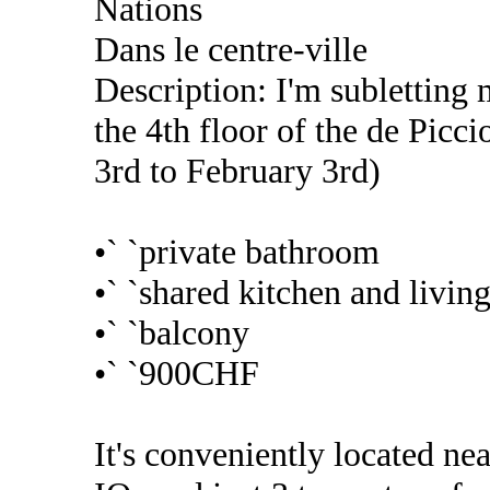
Nations
Dans le centre-ville
Description: I'm subletting
the 4th floor of the de Picc
3rd to February 3rd)
•` `private bathroom
•` `shared kitchen and livin
•` `balcony
•` `900CHF
It's conveniently located 