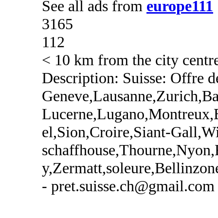
See all ads from
europe111
3165
112
< 10 km from the city centr
Description: Suisse: Offre de
Geneve,Lausanne,Zurich,Ba
Lucerne,Lugano,Montreux,
el,Sion,Croire,Siant-Gall,W
schaffhouse,Thourne,Nyon,
y,Zermatt,soleure,Bellinzon
- pret.suisse.ch@gmail.com