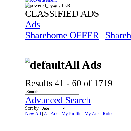
CLASSIFIED ADS
Ads
Sharehome OFFER
|
Share
All Ads
Results 41 - 60 of 1719
Advanced Search
Sort by
New Ad
|
All Ads
|
My Profile
|
My Ads
|
Rules