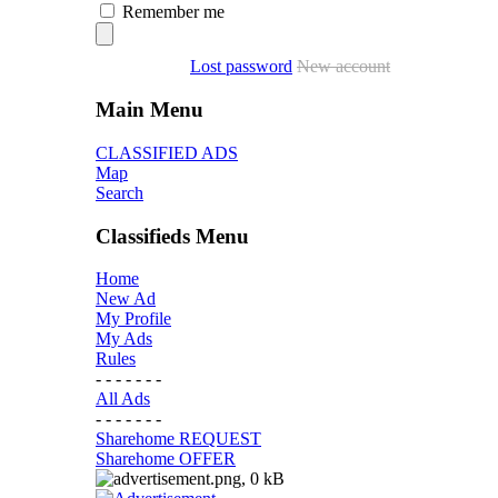
Remember me
Lost password
New account
Main Menu
CLASSIFIED ADS
Map
Search
Classifieds Menu
Home
New Ad
My Profile
My Ads
Rules
- - - - - - -
All Ads
- - - - - - -
Sharehome REQUEST
Sharehome OFFER