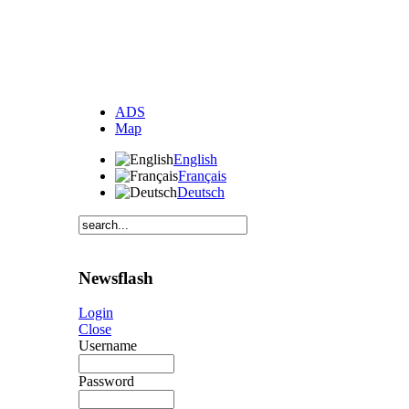
ADS
Map
English
Français
Deutsch
Newsflash
Login
Close
Username
Password