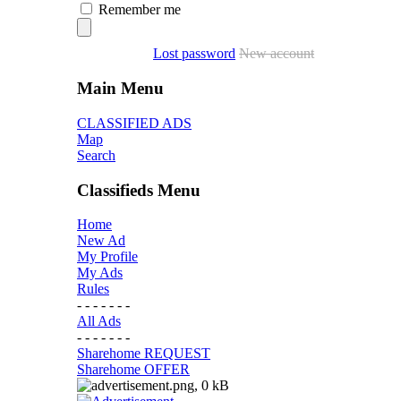
Remember me
Lost password
New account
Main Menu
CLASSIFIED ADS
Map
Search
Classifieds Menu
Home
New Ad
My Profile
My Ads
Rules
- - - - - - -
All Ads
- - - - - - -
Sharehome REQUEST
Sharehome OFFER