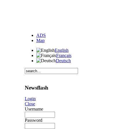
ADS
Map
English
Français
Deutsch
Newsflash
Login
Close
Username
Password