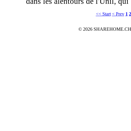
dans les alentours de l'Unil, qui .
<< Start
< Prev
1
© 2026 SHAREHOME.CH...the