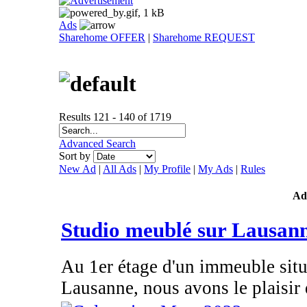
Ads
Sharehome OFFER
|
Sharehome REQUEST
Results 121 - 140 of 1719
Advanced Search
Sort by
New Ad
|
All Ads
|
My Profile
|
My Ads
|
Rules
Ad
Studio meublé sur Lausan
Au 1er étage d'un immeuble situ
Lausanne, nous avons le plaisir 