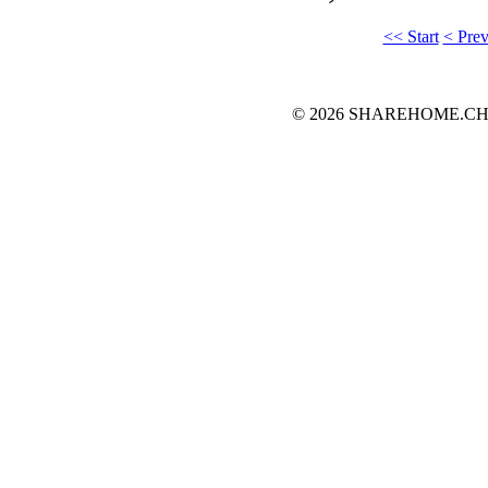
<< Start
< Pre
© 2026 SHAREHOME.CH...the