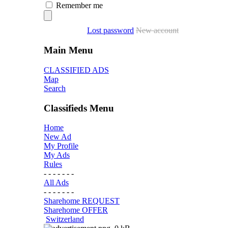
Remember me
Lost password
New account
Main Menu
CLASSIFIED ADS
Map
Search
Classifieds Menu
Home
New Ad
My Profile
My Ads
Rules
- - - - - - -
All Ads
- - - - - - -
Sharehome REQUEST
Sharehome OFFER
Switzerland