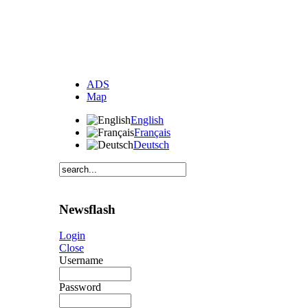
ADS
Map
English
Français
Deutsch
Newsflash
Login
Close
Username
Password