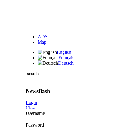
ADS
Map
English
Français
Deutsch
Newsflash
Login
Close
Username
Password