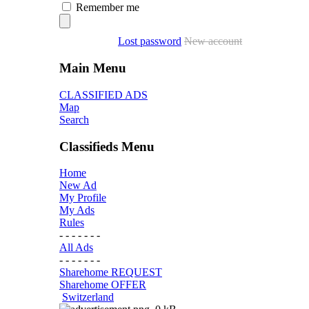
Remember me
Lost password
New account
Main Menu
CLASSIFIED ADS
Map
Search
Classifieds Menu
Home
New Ad
My Profile
My Ads
Rules
- - - - - - -
All Ads
- - - - - - -
Sharehome REQUEST
Sharehome OFFER
Switzerland