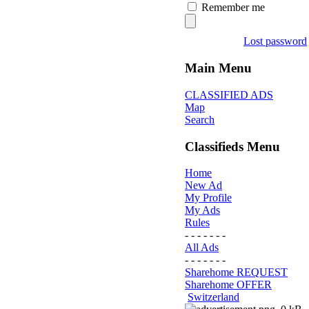
Remember me
Lost password
Main Menu
CLASSIFIED ADS
Map
Search
Classifieds Menu
Home
New Ad
My Profile
My Ads
Rules
- - - - - - -
All Ads
- - - - - - -
Sharehome REQUEST
Sharehome OFFER
Switzerland