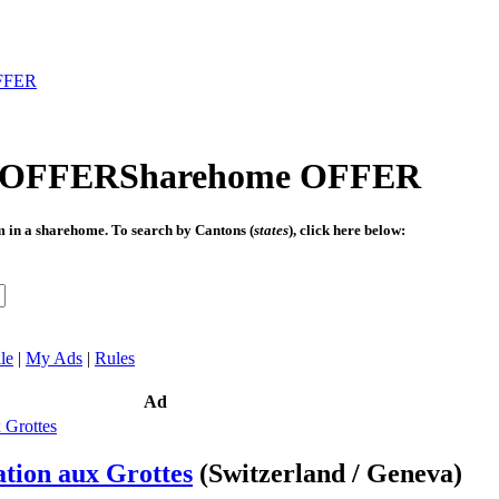
FFER
Sharehome OFFER
om in a sharehome. To search by Cantons (
states
), click here below:
le
|
My Ads
|
Rules
Ad
tion aux Grottes
(Switzerland / Geneva)