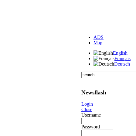
ADS
Map
English
Français
Deutsch
Newsflash
Login
Close
Username
Password