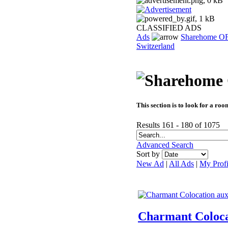
CLASSIFIED ADS
Ads
Sharehome O
Switzerland
This section is to look for a ro
Results 161 - 180 of 1075
Advanced Search
Sort by
New Ad
|
All Ads
|
My Profi
Charmant Coloca