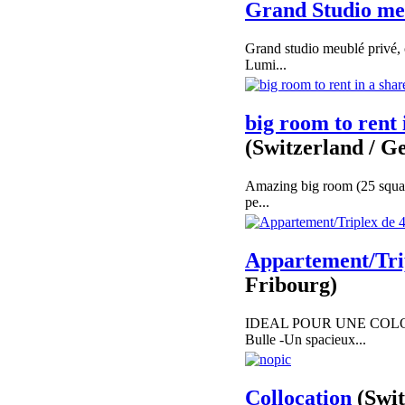
Grand Studio me
Grand studio meublé privé, c
Lumi...
big room to rent 
(Switzerland / G
Amazing big room (25 square
pe...
Appartement/Trip
Fribourg)
IDEAL POUR UNE COLOCAT
Bulle -Un spacieux...
Collocation
(Swit