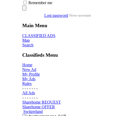
Remember me
Lost password
New account
Main Menu
CLASSIFIED ADS
Map
Search
Classifieds Menu
Home
New Ad
My Profile
My Ads
Rules
- - - - - - -
All Ads
- - - - - - -
Sharehome REQUEST
Sharehome OFFER
Switzerland