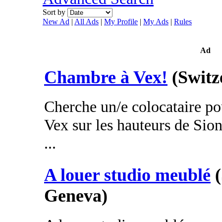
Sort by
New Ad
|
All Ads
|
My Profile
|
My Ads
|
Rules
Ad
Chambre à Vex!
(Switz
Cherche un/e colocataire po
Vex sur les hauteurs de Sio
...
A louer studio meublé
Geneva)