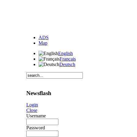
ADS
Map
English
Français
Deutsch
Newsflash
Login
Close
Username
Password