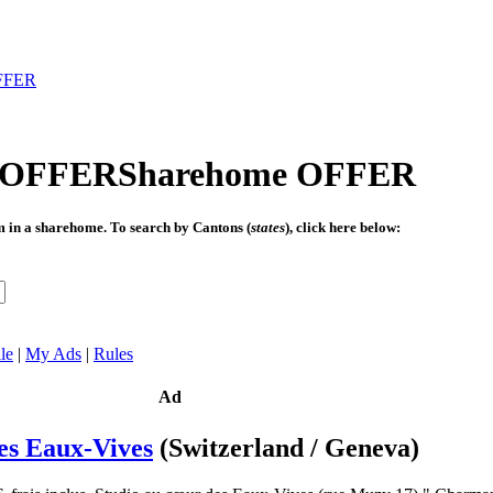
FFER
Sharehome OFFER
om in a sharehome. To search by Cantons (
states
), click here below:
le
|
My Ads
|
Rules
Ad
es Eaux-Vives
(Switzerland / Geneva)