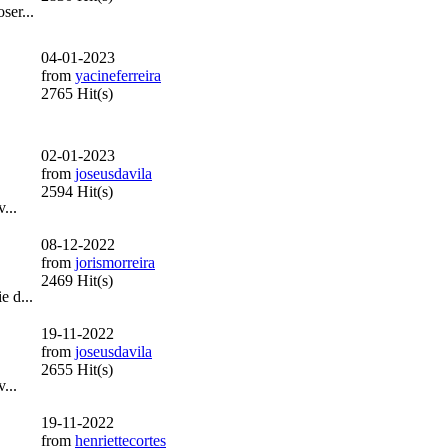
ser...
04-01-2023
from
yacineferreira
2765 Hit(s)
02-01-2023
from
joseusdavila
2594 Hit(s)
...
08-12-2022
from
jorismorreira
2469 Hit(s)
e d...
19-11-2022
from
joseusdavila
2655 Hit(s)
...
19-11-2022
from
henriettecortes