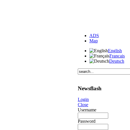
ADS
Map
English
Français
Deutsch
Newsflash
Login
Close
Username
Password