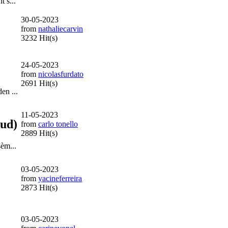
 s...
30-05-2023
from
nathaliecarvin
3232 Hit(s)
24-05-2023
from
nicolasfurdato
2691 Hit(s)
en ...
11-05-2023
aud)
from
carlo tonello
2889 Hit(s)
èm...
03-05-2023
from
yacineferreira
2873 Hit(s)
03-05-2023