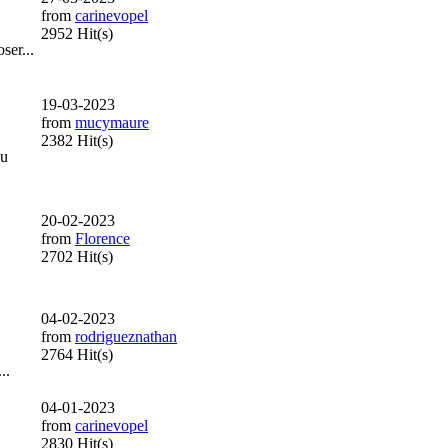
from
carinevopel
2952 Hit(s)
ser...
19-03-2023
from
mucymaure
2382 Hit(s)
du
20-02-2023
from
Florence
2702 Hit(s)
.
04-02-2023
from
rodrigueznathan
2764 Hit(s)
..
04-01-2023
from
carinevopel
2830 Hit(s)