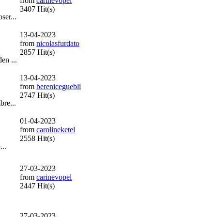
from
carinevopel
3407 Hit(s)
ser...
13-04-2023
from
nicolasfurdato
2857 Hit(s)
en ...
13-04-2023
from
bereniceguebli
2747 Hit(s)
bre...
01-04-2023
from
carolineketel
2558 Hit(s)
...
27-03-2023
from
carinevopel
2447 Hit(s)
27-03-2023