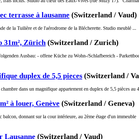
, frais inclus. Studio au cœur des Eaux-Vives (rue Muzy 17)." Charmant
ec terrasse à lausanne
(Switzerland / Vaud)
ade de la Tuilière et de l'aérodrome de la Blécherette. Studio meublé ...
o 31m², Zürich
(Switzerland / Zurich)
olgenden Ausbau: - offene Küche zu Wohn-/Schlafbereich - Parkettbod
fique duplex de 5,5 pieces
(Switzerland / V
a chambre dans un magnifique appartement en duplex de 5,5 pièces au 4
m² à louer, Genève
(Switzerland / Geneva)
balcon, donnant sur la cour intérieure, au 2ème étage d'un immeuble
ur Lausanne
(Switzerland / Vaud)