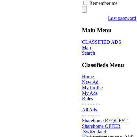
Remember me
Lost password
Main Menu
CLASSIFIED ADS
Map
Search
Classifieds Menu
Home
New Ad
My Profile
My Ads
Rules
- - - - - - -
All Ads
- - - - - - -
Sharehome REQUEST
Sharehome OFFER
Switzerland