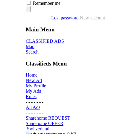
Remember me
Lost password
New account
Main Menu
CLASSIFIED ADS
Map
Search
Classifieds Menu
Home
New Ad
My Profile
My Ads
Rules
- - - - - - -
All Ads
- - - - - - -
Sharehome REQUEST
Sharehome OFFER
Switzerland