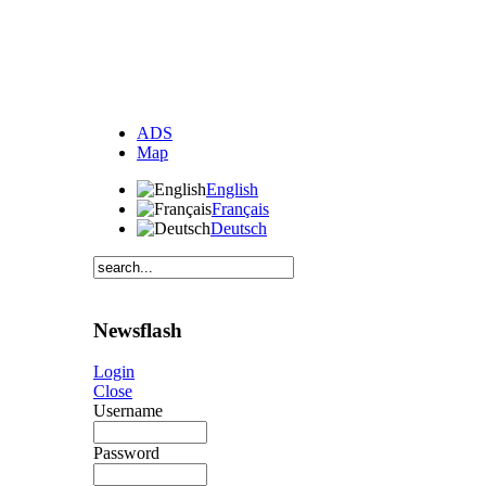
ADS
Map
English
Français
Deutsch
Newsflash
Login
Close
Username
Password