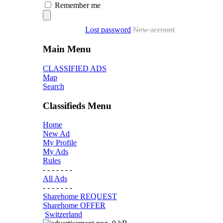
Remember me
Lost password
New account
Main Menu
CLASSIFIED ADS
Map
Search
Classifieds Menu
Home
New Ad
My Profile
My Ads
Rules
- - - - - - -
All Ads
- - - - - - -
Sharehome REQUEST
Sharehome OFFER
Switzerland