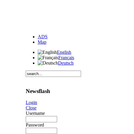
ADS
Map
English
Français
Deutsch
Newsflash
Login
Close
Username
Password