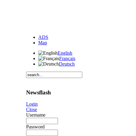
ADS
Map
English
Français
Deutsch
Newsflash
Login
Close
Username
Password