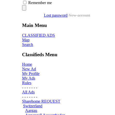
Remember me
Lost password
New account
Main Menu
CLASSIFIED ADS
Map
Search
Classifieds Menu
Home
New Ad
My Profile
My Ads
Rules
- - - - - - -
All Ads
- - - - - - -
Sharehome REQUEST
Switzerland
Aargau