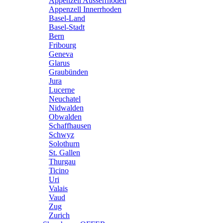
Appenzell Ausserrhoden
Appenzell Innerrhoden
Basel-Land
Basel-Stadt
Bern
Fribourg
Geneva
Glarus
Graubünden
Jura
Lucerne
Neuchatel
Nidwalden
Obwalden
Schaffhausen
Schwyz
Solothurn
St. Gallen
Thurgau
Ticino
Uri
Valais
Vaud
Zug
Zurich