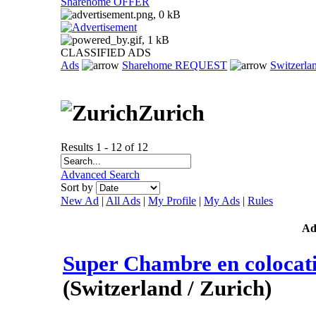
Sharehome OFFER
CLASSIFIED ADS
Ads
Sharehome REQUEST
Switzerla
Zurich
Results 1 - 12 of 12
Advanced Search
Sort by
New Ad
|
All Ads
|
My Profile
|
My Ads
|
Rules
A
Super Chambre en colocati
(Switzerland / Zurich)