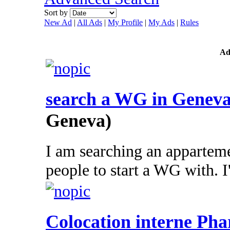
Sort by
New Ad
|
All Ads
|
My Profile
|
My Ads
|
Rules
A
search a WG in Genev
Geneva)
I am searching an appartem
people to start a WG with. I'l
Colocation interne Ph