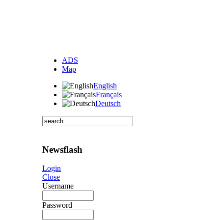
ADS
Map
English
Français
Deutsch
Newsflash
Login
Close
Username
Password