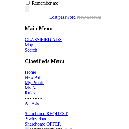
Remember me
Lost password
New account
Main Menu
CLASSIFIED ADS
Map
Search
Classifieds Menu
Home
New Ad
My Profile
My Ads
Rules
- - - - - - -
All Ads
- - - - - - -
Sharehome REQUEST
Switzerland
Sharehome OFFER