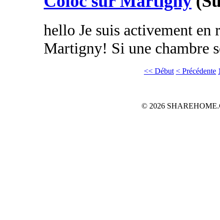
Coloc sur Martigny
(Su
hello Je suis activement en 
Martigny! Si une chambre se 
<< Début
< Précédente
© 2026 SHAREHOME.CH...