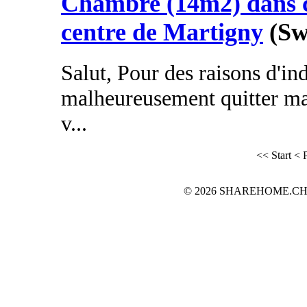
Chambre (14m2) dans c
centre de Martigny
(Sw
Salut, Pour des raisons d'in
malheureusement quitter ma
v...
<< Start
< 
© 2026 SHAREHOME.CH...the