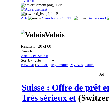
Zurich
Ads
Sharehome OFFER
Switzerland
Valais
Results 1 - 20 of 60
Advanced Search
Sort by
New Ad
|
All Ads
|
My Profile
|
My Ads
|
Rules
Ad
Suisse : Offre de prêt e
Très sérieux et
(Switzer