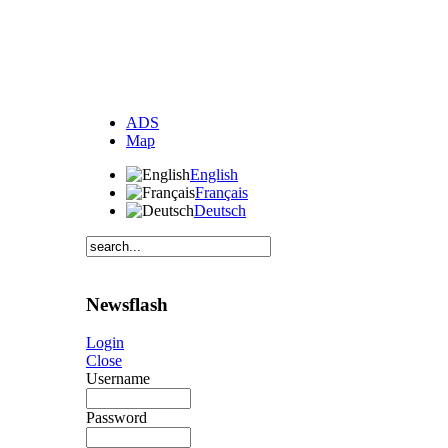
ADS
Map
English
Français
Deutsch
Newsflash
Login
Close
Username
Password