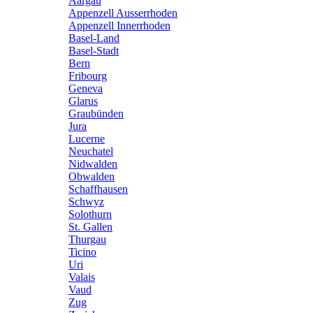
Aargau
Appenzell Ausserrhoden
Appenzell Innerrhoden
Basel-Land
Basel-Stadt
Bern
Fribourg
Geneva
Glarus
Graubünden
Jura
Lucerne
Neuchatel
Nidwalden
Obwalden
Schaffhausen
Schwyz
Solothurn
St. Gallen
Thurgau
Ticino
Uri
Valais
Vaud
Zug