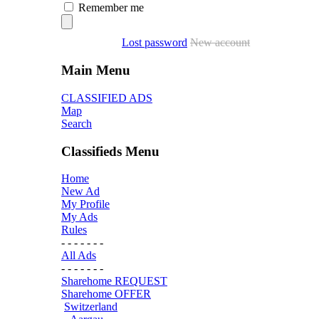
Remember me
Lost password
New account
Main Menu
CLASSIFIED ADS
Map
Search
Classifieds Menu
Home
New Ad
My Profile
My Ads
Rules
- - - - - - -
All Ads
- - - - - - -
Sharehome REQUEST
Sharehome OFFER
Switzerland