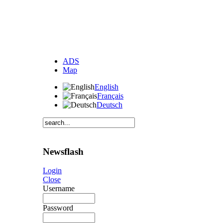
ADS
Map
English
Français
Deutsch
Newsflash
Login
Close
Username
Password