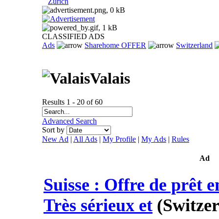
Zurich
CLASSIFIED ADS
Ads
Sharehome OFFER
Switzerland
Valais
Results 1 - 20 of 60
Advanced Search
Sort by
New Ad
|
All Ads
|
My Profile
|
My Ads
|
Rules
Ad
Suisse : Offre de prêt e
Très sérieux et
(Switzer