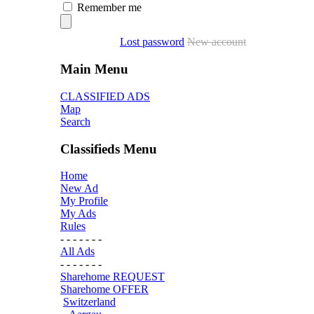
Remember me
Lost password
New account
Main Menu
CLASSIFIED ADS
Map
Search
Classifieds Menu
Home
New Ad
My Profile
My Ads
Rules
- - - - - - -
All Ads
- - - - - - -
Sharehome REQUEST
Sharehome OFFER
Switzerland