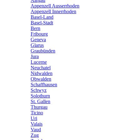
Aargau
Appenzell Ausserrhoden
Appenzell Innerrhoden
Basel-Land
Basel-Stadt
Bern
Fribourg
Geneva
Glarus
Graubünden
Jura
Lucerne
Neuchatel
Nidwalden
Obwalden
Schaffhausen
Schwyz
Solothurn
St. Gallen
Thurgau
Ticino
Uri
Valais
Vaud
Zug