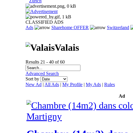
Zurich
CLASSIFIED ADS
Ads
Sharehome OFFER
Switzerland
Valais
Results 21 - 40 of 60
Advanced Search
Sort by
New Ad
|
All Ads
|
My Profile
|
My Ads
|
Rules
Ad