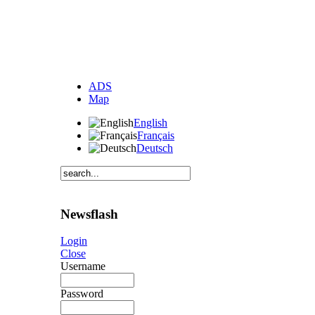
ADS
Map
English
Français
Deutsch
Newsflash
Login
Close
Username
Password