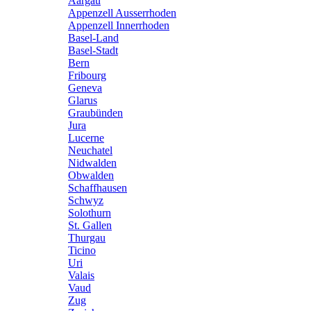
Aargau
Appenzell Ausserrhoden
Appenzell Innerrhoden
Basel-Land
Basel-Stadt
Bern
Fribourg
Geneva
Glarus
Graubünden
Jura
Lucerne
Neuchatel
Nidwalden
Obwalden
Schaffhausen
Schwyz
Solothurn
St. Gallen
Thurgau
Ticino
Uri
Valais
Vaud
Zug