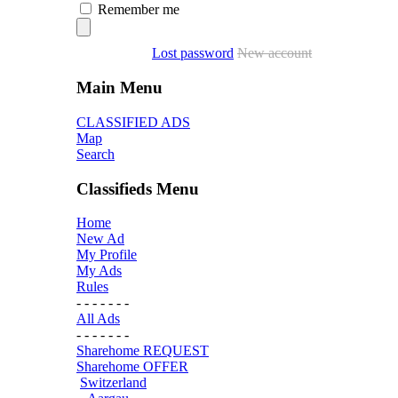
Remember me
Lost password
New account
Main Menu
CLASSIFIED ADS
Map
Search
Classifieds Menu
Home
New Ad
My Profile
My Ads
Rules
- - - - - - -
All Ads
- - - - - - -
Sharehome REQUEST
Sharehome OFFER
Switzerland