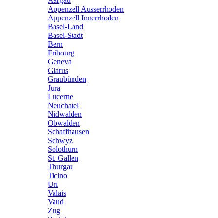
Aargau
Appenzell Ausserrhoden
Appenzell Innerrhoden
Basel-Land
Basel-Stadt
Bern
Fribourg
Geneva
Glarus
Graubünden
Jura
Lucerne
Neuchatel
Nidwalden
Obwalden
Schaffhausen
Schwyz
Solothurn
St. Gallen
Thurgau
Ticino
Uri
Valais
Vaud
Zug