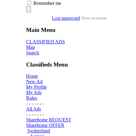
Remember me
Lost password
New account
Main Menu
CLASSIFIED ADS
Map
Search
Classifieds Menu
Home
New Ad
My Profile
My Ads
Rules
- - - - - - -
All Ads
- - - - - - -
Sharehome REQUEST
Sharehome OFFER
Switzerland