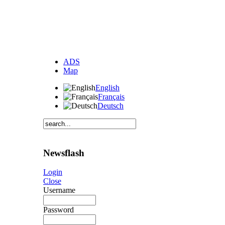
ADS
Map
English
Français
Deutsch
Newsflash
Login
Close
Username
Password