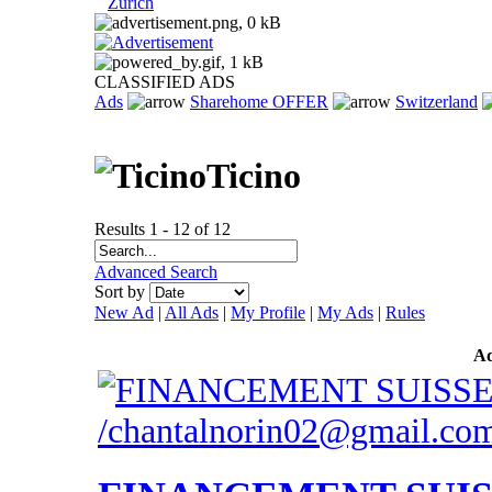
Zurich
CLASSIFIED ADS
Ads
Sharehome OFFER
Switzerland
Ticino
Results 1 - 12 of 12
Advanced Search
Sort by
New Ad
|
All Ads
|
My Profile
|
My Ads
|
Rules
A