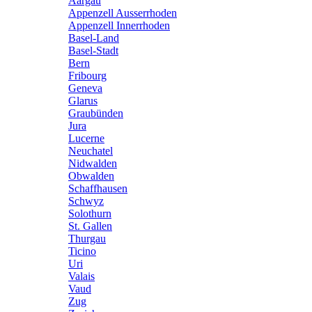
Aargau
Appenzell Ausserrhoden
Appenzell Innerrhoden
Basel-Land
Basel-Stadt
Bern
Fribourg
Geneva
Glarus
Graubünden
Jura
Lucerne
Neuchatel
Nidwalden
Obwalden
Schaffhausen
Schwyz
Solothurn
St. Gallen
Thurgau
Ticino
Uri
Valais
Vaud
Zug