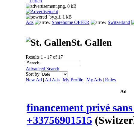
Zurich
Ads
Sharehome OFFER
Switzerland
St. Gallen
Results 1 - 17 of 17
Advanced Search
Sort by
New Ad
|
All Ads
|
My Profile
|
My Ads
|
Rules
Ad
financement privé sans 
+33756901515
(Switzer