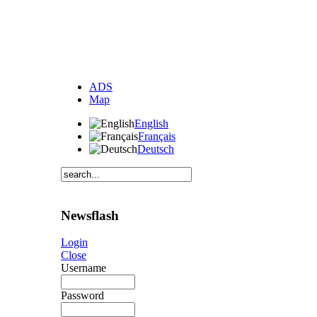
ADS
Map
English
Français
Deutsch
Newsflash
Login
Close
Username
Password