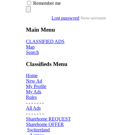
Remember me
Lost password
New account
Main Menu
CLASSIFIED ADS
Map
Search
Classifieds Menu
Home
New Ad
My Profile
My Ads
Rules
- - - - - - -
All Ads
- - - - - - -
Sharehome REQUEST
Sharehome OFFER
Switzerland