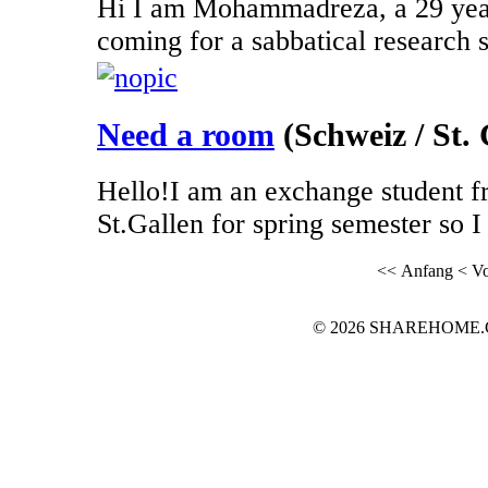
Hi I am Mohammadreza, a 29 year
coming for a sabbatical research st
Need a room
(Schweiz / St. 
Hello!I am an exchange student f
St.Gallen for spring semester so I 
<< Anfang
< Vo
© 2026 SHAREHOME.CH..