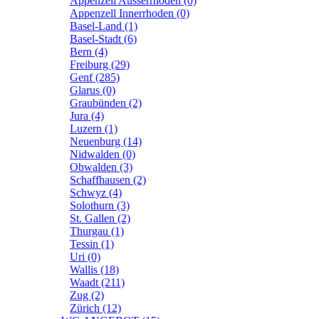
Appenzell Ausserrhoden (0)
Appenzell Innerrhoden (0)
Basel-Land (1)
Basel-Stadt (6)
Bern (4)
Freiburg (29)
Genf (285)
Glarus (0)
Graubünden (2)
Jura (4)
Luzern (1)
Neuenburg (14)
Nidwalden (0)
Obwalden (3)
Schaffhausen (2)
Schwyz (4)
Solothurn (3)
St. Gallen (2)
Thurgau (1)
Tessin (1)
Uri (0)
Wallis (18)
Waadt (211)
Zug (2)
Zürich (12)