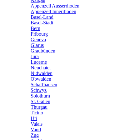
Aargau
Appenzell Ausserrhoden
Appenzell Innerrhoden
Basel-Land
Basel-Stadt
Bern
Fribourg
Geneva
Glarus
Graubünden
Jura
Lucerne
Neuchatel
Nidwalden
Obwalden
Schaffhausen
Schwyz
Solothurn
St. Gallen
Thurgau
Ticino
Uri
Valais
Vaud
Zug