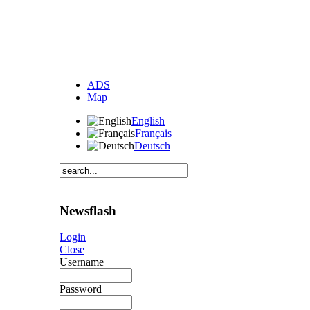
ADS
Map
English
Français
Deutsch
Newsflash
Login
Close
Username
Password