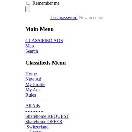
Remember me
Lost password
New account
Main Menu
CLASSIFIED ADS
Map
Search
Classifieds Menu
Home
New Ad
My Profile
My Ads
Rules
- - - - - - -
All Ads
- - - - - - -
Sharehome REQUEST
Sharehome OFFER
Switzerland