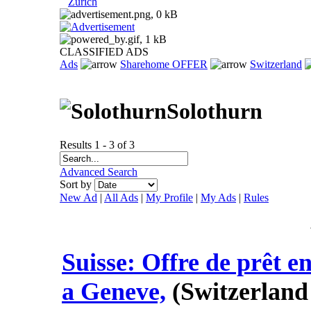
Zurich
CLASSIFIED ADS
Ads
Sharehome OFFER
Switzerland
Solothurn
Results 1 - 3 of 3
Advanced Search
Sort by
New Ad
|
All Ads
|
My Profile
|
My Ads
|
Rules
Suisse: Offre de prêt en
a Geneve,
(Switzerland