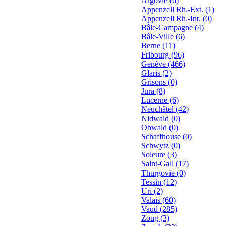
Argovie (6)
Appenzell Rh.-Ext. (1)
Appenzell Rh.-Int. (0)
Bâle-Campagne (4)
Bâle-Ville (6)
Berne (11)
Fribourg (96)
Genève (466)
Glaris (2)
Grisons (0)
Jura (8)
Lucerne (6)
Neuchâtel (42)
Nidwald (0)
Obwald (0)
Schaffhouse (0)
Schwytz (0)
Soleure (3)
Saint-Gall (17)
Thurgovie (0)
Tessin (12)
Uri (2)
Valais (60)
Vaud (285)
Zoug (3)