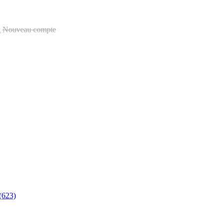
u
Nouveau compte
(623)