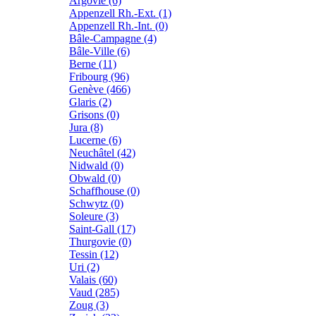
Argovie (6)
Appenzell Rh.-Ext. (1)
Appenzell Rh.-Int. (0)
Bâle-Campagne (4)
Bâle-Ville (6)
Berne (11)
Fribourg (96)
Genève (466)
Glaris (2)
Grisons (0)
Jura (8)
Lucerne (6)
Neuchâtel (42)
Nidwald (0)
Obwald (0)
Schaffhouse (0)
Schwytz (0)
Soleure (3)
Saint-Gall (17)
Thurgovie (0)
Tessin (12)
Uri (2)
Valais (60)
Vaud (285)
Zoug (3)