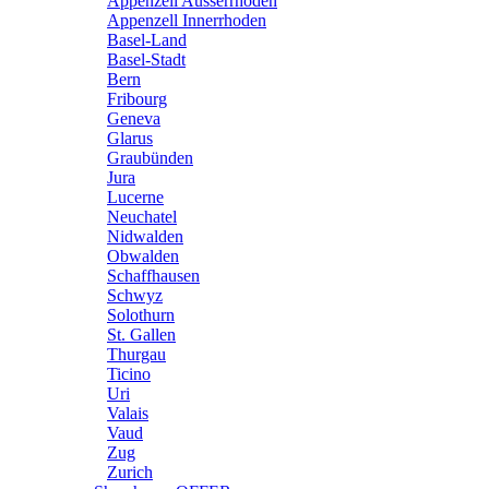
Appenzell Ausserrhoden
Appenzell Innerrhoden
Basel-Land
Basel-Stadt
Bern
Fribourg
Geneva
Glarus
Graubünden
Jura
Lucerne
Neuchatel
Nidwalden
Obwalden
Schaffhausen
Schwyz
Solothurn
St. Gallen
Thurgau
Ticino
Uri
Valais
Vaud
Zug
Zurich