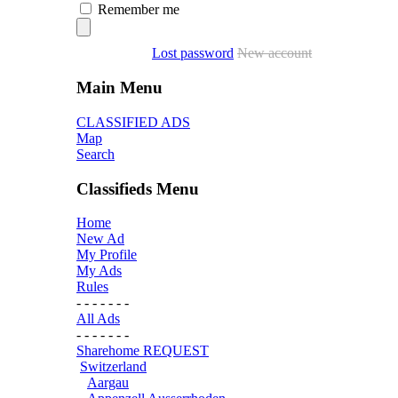
Remember me
Lost password
New account
Main Menu
CLASSIFIED ADS
Map
Search
Classifieds Menu
Home
New Ad
My Profile
My Ads
Rules
- - - - - - -
All Ads
- - - - - - -
Sharehome REQUEST
Switzerland
Aargau