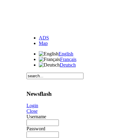
ADS
Map
English
Français
Deutsch
Newsflash
Login
Close
Username
Password