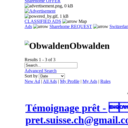
Sharehome OFFER
CLASSIFIED ADS
Map
Ads
Sharehome REQUEST
Switzerla
Obwalden
Results 1 - 3 of 3
Advanced Search
Sort by
New Ad
|
All Ads
|
My Profile
|
My Ads
|
Rules
Témoignage prêt - 
pret.suisse.ch@gmail.