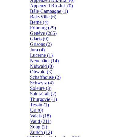
Appenzell Rh.-Ext. (0)
Appenzell Rh.-Int. (0)
Bâle-Campagne (1)
Bâle-Ville (6)
Berne (4)
Fribourg (29)
Genève (285)
Glaris (0)
Grisons (2)
Jura (4)
Lucerne (1)
Neuchâtel (14)
Nidwald (0)
Obwald (3)
Schaffhouse (2)
Schwytz (4)
Soleure (3)
Saint-Gall (2)
Thurgovie (1)
Tessin (1)
Uri (0)
Valais (18)
Vaud (211)
Zoug (2)
Zurich (12)