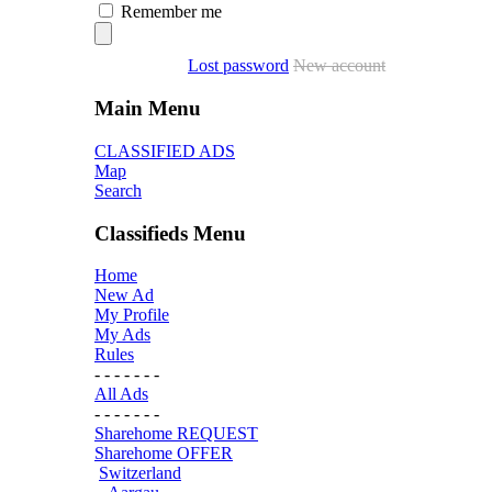
Remember me
Lost password
New account
Main Menu
CLASSIFIED ADS
Map
Search
Classifieds Menu
Home
New Ad
My Profile
My Ads
Rules
- - - - - - -
All Ads
- - - - - - -
Sharehome REQUEST
Sharehome OFFER
Switzerland