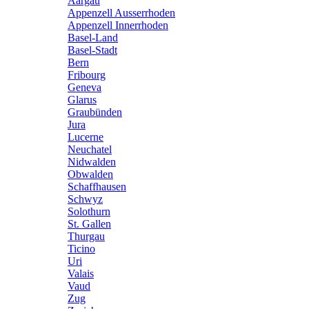
Aargau
Appenzell Ausserrhoden
Appenzell Innerrhoden
Basel-Land
Basel-Stadt
Bern
Fribourg
Geneva
Glarus
Graubünden
Jura
Lucerne
Neuchatel
Nidwalden
Obwalden
Schaffhausen
Schwyz
Solothurn
St. Gallen
Thurgau
Ticino
Uri
Valais
Vaud
Zug