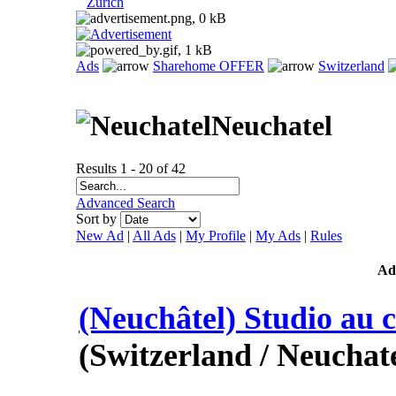
Zurich
Ads
Sharehome OFFER
Switzerland
Neuchatel
Results 1 - 20 of 42
Advanced Search
Sort by
New Ad
|
All Ads
|
My Profile
|
My Ads
|
Rules
Ad
(Neuchâtel) Studio au c
(Switzerland / Neuchate