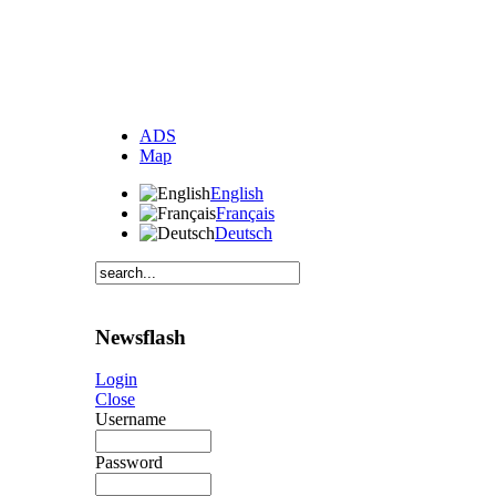
ADS
Map
English
Français
Deutsch
Newsflash
Login
Close
Username
Password