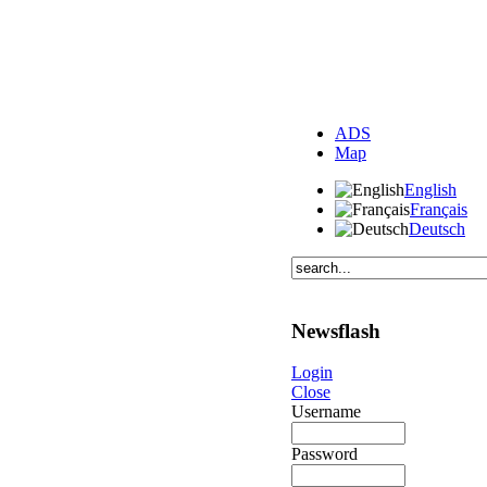
ADS
Map
English
Français
Deutsch
Newsflash
Login
Close
Username
Password