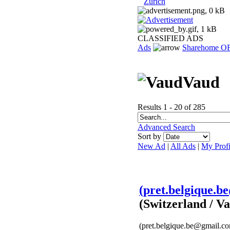
Zurich
CLASSIFIED ADS
Ads
Sharehome O
Vaud
Results 1 - 20 of 285
Advanced Search
Sort by
New Ad
|
All Ads
|
My Profi
(pret.belgique.be
(Switzerland / V
(pret.belgique.be@gmail.com 