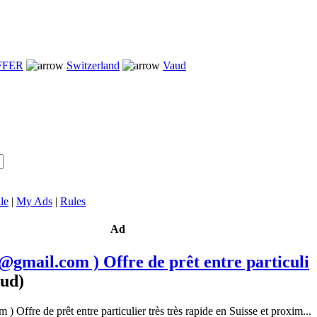
FFER
Switzerland
Vaud
le
|
My Ads
|
Rules
Ad
@gmail.com ) Offre de prêt entre particuli
aud)
) Offre de prêt entre particulier très très rapide en Suisse et proxim...