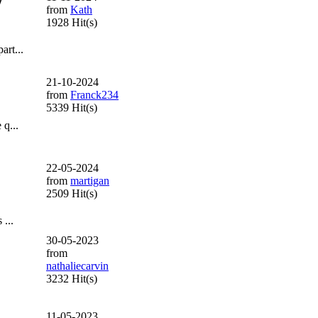
/
from
Kath
1928 Hit(s)
art...
21-10-2024
from
Franck234
5339 Hit(s)
 q...
22-05-2024
from
martigan
2509 Hit(s)
 ...
30-05-2023
from
nathaliecarvin
3232 Hit(s)
11-05-2023