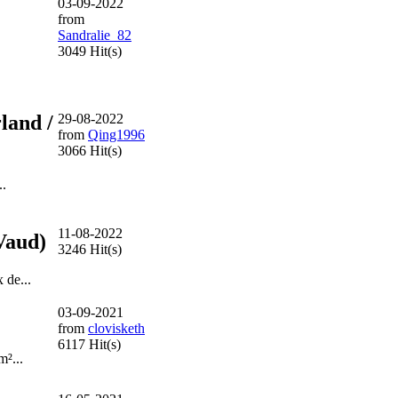
03-09-2022
from
Sandralie_82
3049 Hit(s)
land /
29-08-2022
from
Qing1996
3066 Hit(s)
..
11-08-2022
Vaud)
3246 Hit(s)
 de...
03-09-2021
from
clovisketh
6117 Hit(s)
m²...