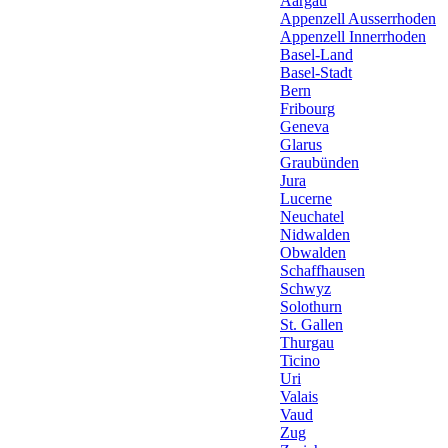
Aargau
Appenzell Ausserrhoden
Appenzell Innerrhoden
Basel-Land
Basel-Stadt
Bern
Fribourg
Geneva
Glarus
Graubünden
Jura
Lucerne
Neuchatel
Nidwalden
Obwalden
Schaffhausen
Schwyz
Solothurn
St. Gallen
Thurgau
Ticino
Uri
Valais
Vaud
Zug