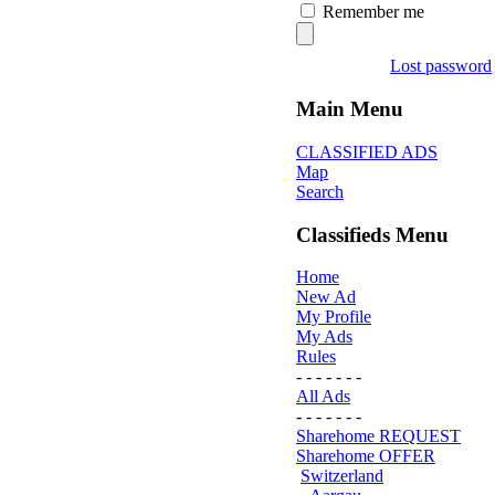
Remember me
Lost password
Main Menu
CLASSIFIED ADS
Map
Search
Classifieds Menu
Home
New Ad
My Profile
My Ads
Rules
- - - - - - -
All Ads
- - - - - - -
Sharehome REQUEST
Sharehome OFFER
Switzerland