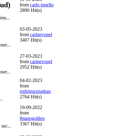
aud)
from
carlo tonello
2890 Hit(s)
èm...
03-05-2023
from
carinevopel
3407 Hit(s)
ser...
27-03-2023
from
carinevopel
2952 Hit(s)
ser...
04-02-2023
from
rodrigueznathan
2764 Hit(s)
..
19-09-2022
from
thianogolden
3367 Hit(s)
asc...