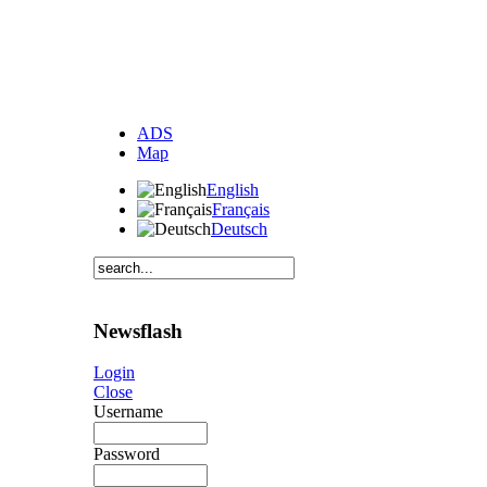
ADS
Map
English
Français
Deutsch
Newsflash
Login
Close
Username
Password