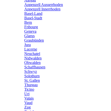
Aargau
Appenzell Ausserrhoden
Appenzell Innerrhoden
Basel-Land
Basel-Stadt
Bern
Fribourg
Geneva
Glarus
Graubünden
Jura
Lucerne
Neuchatel
Nidwalden
Obwalden
Schaffhausen
Schwyz
Solothurn
St. Gallen
Thurgau
Ticino
Uri
Valais
Vaud
Zug