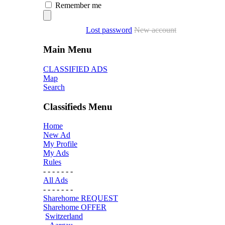
Remember me
Lost password
New account
Main Menu
CLASSIFIED ADS
Map
Search
Classifieds Menu
Home
New Ad
My Profile
My Ads
Rules
- - - - - - -
All Ads
- - - - - - -
Sharehome REQUEST
Sharehome OFFER
Switzerland