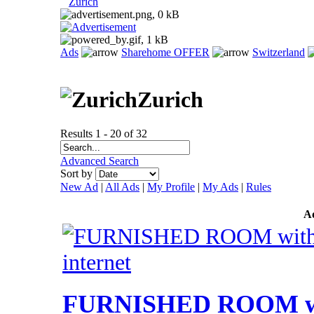
Zurich
Ads
Sharehome OFFER
Switzerland
Zurich
Results 1 - 20 of 32
Advanced Search
Sort by
New Ad
|
All Ads
|
My Profile
|
My Ads
|
Rules
A
FURNISHED ROOM with 