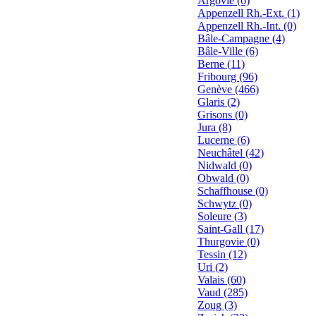
Argovie (6)
Appenzell Rh.-Ext. (1)
Appenzell Rh.-Int. (0)
Bâle-Campagne (4)
Bâle-Ville (6)
Berne (11)
Fribourg (96)
Genève (466)
Glaris (2)
Grisons (0)
Jura (8)
Lucerne (6)
Neuchâtel (42)
Nidwald (0)
Obwald (0)
Schaffhouse (0)
Schwytz (0)
Soleure (3)
Saint-Gall (17)
Thurgovie (0)
Tessin (12)
Uri (2)
Valais (60)
Vaud (285)
Zoug (3)