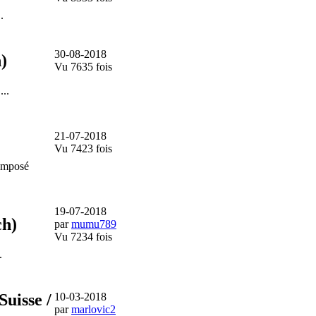
.
30-08-2018
h)
Vu 7635 fois
...
21-07-2018
Vu 7423 fois
omposé
19-07-2018
ch)
par
mumu789
Vu 7234 fois
.
Suisse /
10-03-2018
par
marlovic2