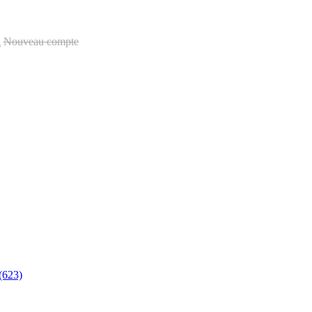
u
Nouveau compte
(623)