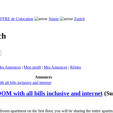
FFRE de Colocation
Suisse
Zurich
ch
 les Annonces
|
Mon profil
|
Mes Annonces
|
Règles
Annonces
with all bills inclusive and internet
(Su
room apartment on the first floor, you will be sharing the entire apartm.