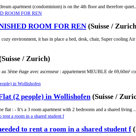
c dream apartment (condominium) is on the 4th floor and therefore quiet..
NISHED ROOM FOR REN
(Suisse / Zuric
cozy environment, it has in place a bed, desk, chair, Super cooling Air 
(Suisse / Zurich)
 au 3ème étage avec ascenseur : appartement MEUBLE de 69,60m² c
lat (2 people) in Wollishofen
(Suisse / Zuri
flat : - It’s a 3 room apartment with 2 bedrooms and a shared living ..
needed to rent a room in a shared student f
(