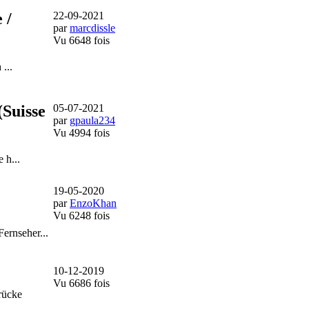
 /
22-09-2021
par
marcdissle
Vu 6648 fois
...
(Suisse
05-07-2021
par
gpaula234
Vu 4994 fois
 h...
19-05-2020
par
EnzoKhan
Vu 6248 fois
ernseher...
10-12-2019
Vu 6686 fois
rücke