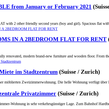
 from January or February 2021
(Suisse
T with 2 other friendly second years (boy and girl). Spacious flat with 
MS IN A 2BEDROOM FLAT FOR RENT
tally renovated, modern brand-new furniture and wooden floor. From the
Miete im Stadtzentrum
(Suisse / Zurich)
ner möblierten Zweizimmerwohnung. Die helle Wohnung verfügt über F
zentrale Privatzimmer
(Suisse / Zurich)
-Zimmer-Wohnung in sehr verkehrsgünstiger Lage. Zum Bahnhof Hardb