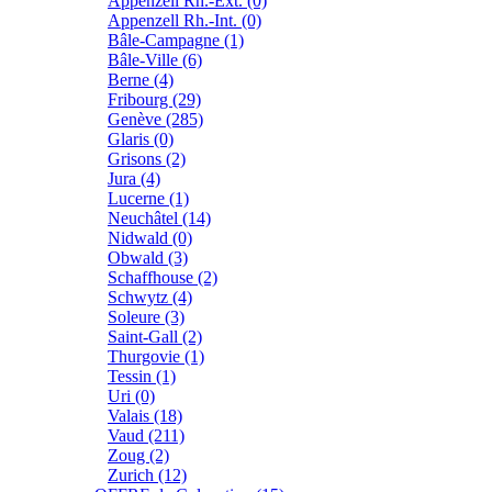
Appenzell Rh.-Ext. (0)
Appenzell Rh.-Int. (0)
Bâle-Campagne (1)
Bâle-Ville (6)
Berne (4)
Fribourg (29)
Genève (285)
Glaris (0)
Grisons (2)
Jura (4)
Lucerne (1)
Neuchâtel (14)
Nidwald (0)
Obwald (3)
Schaffhouse (2)
Schwytz (4)
Soleure (3)
Saint-Gall (2)
Thurgovie (1)
Tessin (1)
Uri (0)
Valais (18)
Vaud (211)
Zoug (2)
Zurich (12)