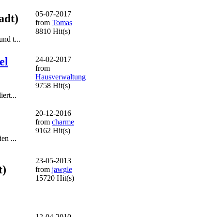
05-07-2017
adt)
from
Tomas
8810 Hit(s)
nd t...
el
24-02-2017
from
Hausverwaltung
9758 Hit(s)
ert...
20-12-2016
from
charme
9162 Hit(s)
en ...
23-05-2013
t)
from
jawgle
15720 Hit(s)
12-04-2010