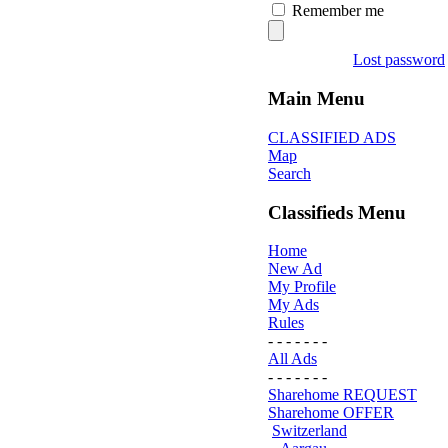
Remember me
Lost password
Main Menu
CLASSIFIED ADS
Map
Search
Classifieds Menu
Home
New Ad
My Profile
My Ads
Rules
- - - - - - -
All Ads
- - - - - - -
Sharehome REQUEST
Sharehome OFFER
Switzerland