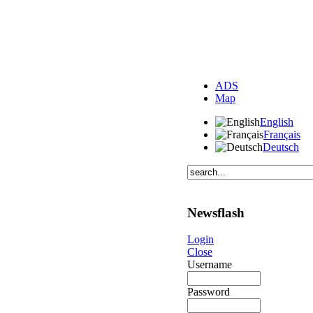
ADS
Map
English
Français
Deutsch
Newsflash
Login
Close
Username
Password