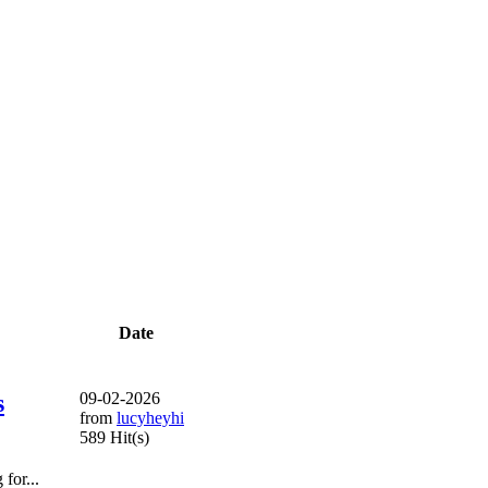
Date
s
09-02-2026
from
lucyheyhi
589 Hit(s)
for...