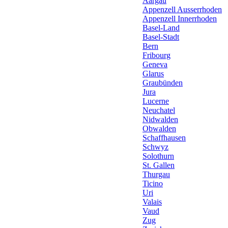
Aargau
Appenzell Ausserrhoden
Appenzell Innerrhoden
Basel-Land
Basel-Stadt
Bern
Fribourg
Geneva
Glarus
Graubünden
Jura
Lucerne
Neuchatel
Nidwalden
Obwalden
Schaffhausen
Schwyz
Solothurn
St. Gallen
Thurgau
Ticino
Uri
Valais
Vaud
Zug