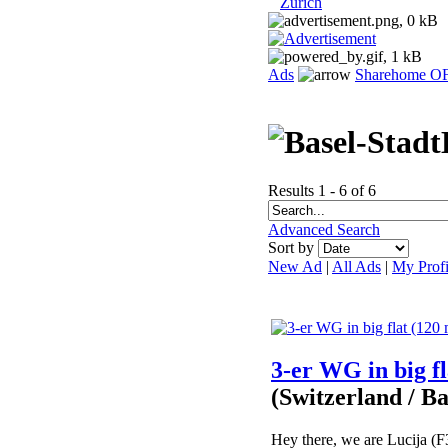
Zurich
Ads
Sharehome O
Results 1 - 6 of 6
Advanced Search
Sort by
New Ad
|
All Ads
|
My Profi
3-er WG in big f
(Switzerland / Ba
Hey there, we are Lucija (F