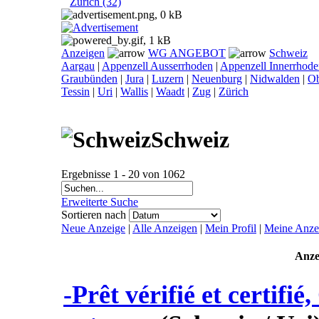
Zürich (32)
Anzeigen
WG ANGEBOT
Schweiz
Aargau
|
Appenzell Ausserrhoden
|
Appenzell Innerrhod
Graubünden
|
Jura
|
Luzern
|
Neuenburg
|
Nidwalden
|
O
Tessin
|
Uri
|
Wallis
|
Waadt
|
Zug
|
Zürich
Schweiz
Ergebnisse 1 - 20 von 1062
Erweiterte Suche
Sortieren nach
Neue Anzeige
|
Alle Anzeigen
|
Mein Profil
|
Meine Anze
Anze
-Prêt vérifié et certifié