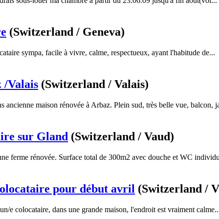
drais sous-louer ma chambre à partir du 23.06.09 jusqu'à fin août(voi...
re
(Switzerland / Geneva)
ataire sympa, facile à vivre, calme, respectueux, ayant l'habitude de...
 /Valais
(Switzerland / Valais)
s ancienne maison rénovée à Arbaz. Plein sud, très belle vue, balcon, ja
ire sur Gland
(Switzerland / Vaud)
 une ferme rénovée. Surface total de 300m2 avec douche et WC individue
olocataire pour début avril
(Switzerland / V
/e colocataire, dans une grande maison, l'endroit est vraiment calme..