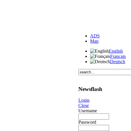
ADS
Map
English
Français
Deutsch
Newsflash
Login
Close
Username
Password