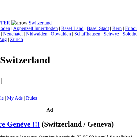
FFER
Switzerland
hoden
|
Appenzell Innerrhoden
|
Basel-Land
|
Basel-Stadt
|
Bern
|
Fribo
|
Neuchatel
|
Nidwalden
|
Obwalden
|
Schaffhausen
|
Schwyz
|
Soloth
Zug
|
Zurich
Switzerland
le
|
My Ads
|
Rules
Ad
e Genève !!!
(Switzerland / Geneva)