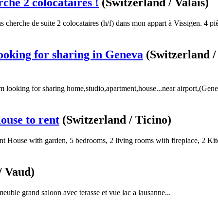
che 2 colocataires !
(Switzerland / Valais)
cherche de suite 2 colocataires (h/f) dans mon appart à Vissigen. 4 piè
looking for sharing in Geneva
(Switzerland /
´m looking for sharing home,studio,apartment,house...near airport,(Gene
ouse to rent
(Switzerland / Ticino)
nt House with garden, 5 bedrooms, 2 living rooms with fireplace, 2 Kitc
/ Vaud)
euble grand saloon avec terasse et vue lac a lausanne...