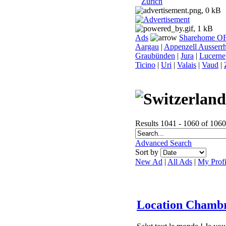
Zurich
Ads
Sharehome O
Aargau
|
Appenzell Ausserr
Graubünden
|
Jura
|
Lucerne
Ticino
|
Uri
|
Valais
|
Vaud
|
Results 1041 - 1060 of 1060
Advanced Search
Sort by
New Ad
|
All Ads
|
My Profi
Location Chambr