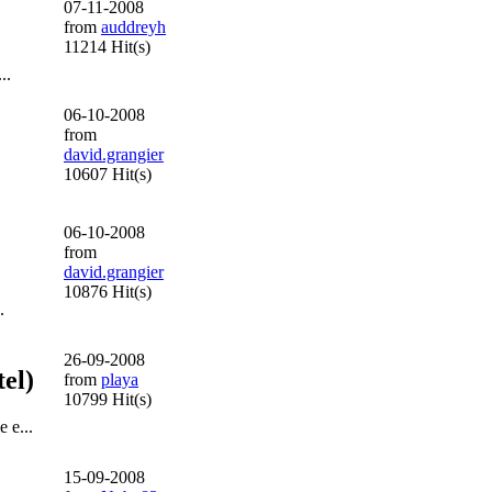
07-11-2008
from
auddreyh
11214 Hit(s)
..
06-10-2008
from
david.grangier
10607 Hit(s)
06-10-2008
from
david.grangier
10876 Hit(s)
.
26-09-2008
el)
from
playa
10799 Hit(s)
 e...
15-09-2008