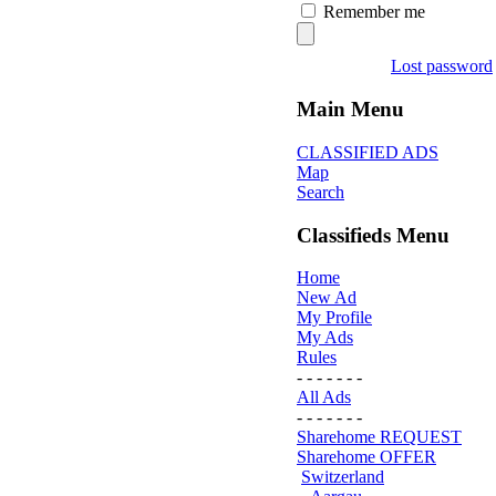
Remember me
Lost password
Main Menu
CLASSIFIED ADS
Map
Search
Classifieds Menu
Home
New Ad
My Profile
My Ads
Rules
- - - - - - -
All Ads
- - - - - - -
Sharehome REQUEST
Sharehome OFFER
Switzerland