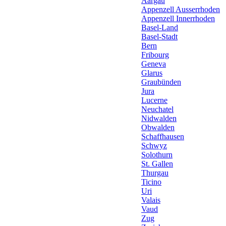
Aargau
Appenzell Ausserrhoden
Appenzell Innerrhoden
Basel-Land
Basel-Stadt
Bern
Fribourg
Geneva
Glarus
Graubünden
Jura
Lucerne
Neuchatel
Nidwalden
Obwalden
Schaffhausen
Schwyz
Solothurn
St. Gallen
Thurgau
Ticino
Uri
Valais
Vaud
Zug