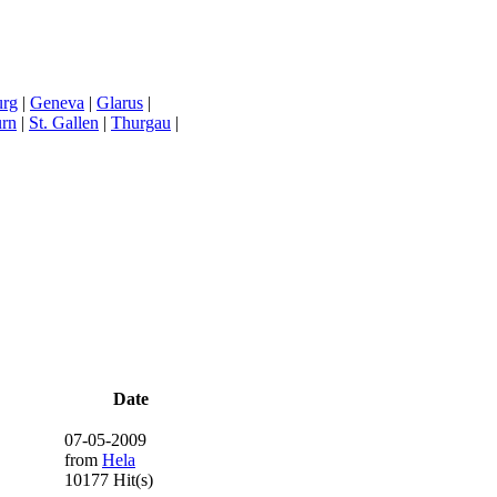
urg
|
Geneva
|
Glarus
|
urn
|
St. Gallen
|
Thurgau
|
Date
07-05-2009
from
Hela
10177 Hit(s)