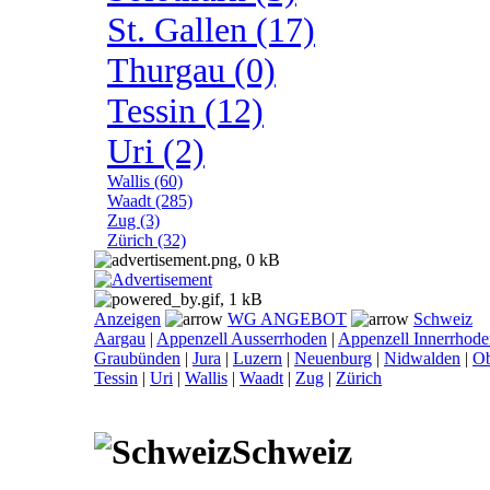
St. Gallen (17)
Thurgau (0)
Tessin (12)
Uri (2)
Wallis (60)
Waadt (285)
Zug (3)
Zürich (32)
Anzeigen
WG ANGEBOT
Schweiz
Aargau
|
Appenzell Ausserrhoden
|
Appenzell Innerrhod
Graubünden
|
Jura
|
Luzern
|
Neuenburg
|
Nidwalden
|
O
Tessin
|
Uri
|
Wallis
|
Waadt
|
Zug
|
Zürich
Schweiz